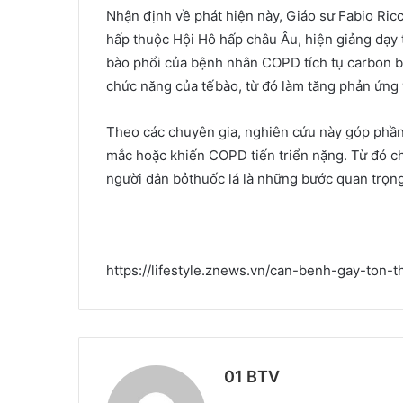
Nhận định về phát hiện này, Giáo sư Fabio Ric
hấp thuộc Hội Hô hấp châu Âu, hiện giảng dạy tạ
bào phổi của bệnh nhân COPD tích tụ carbon bấ
chức năng của tếbào, từ đó làm tăng phản ứng
Theo các chuyên gia, nghiên cứu này góp phần l
mắc hoặc khiến COPD tiến triển nặng. Từ đó cho
người dân bỏthuốc lá là những bước quan trọn
https://lifestyle.znews.vn/can-benh-gay-ton
01 BTV