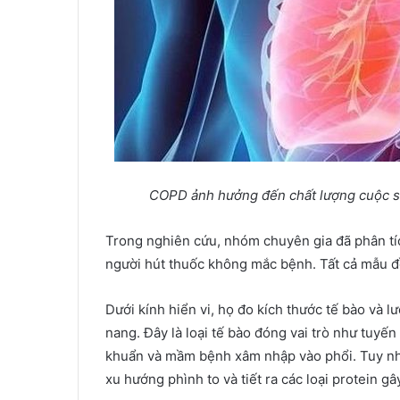
COPD
ả
nh h
ưở
ng đ
ế
n ch
ấ
t l
ượ
ng cu
ộ
c s
Trong nghiên cứu, nhóm chuyên gia đã phân t
người hút thuốc không mắc bệnh. Tất cả mẫu đ
Dưới kính hiển vi, họ đo kích thước tế bào và l
nang. Đây là loại tế bào đóng vai trò như tuyến
khuẩn và mầm bệnh xâm nhập vào phổi. Tuy nhiê
xu hướng phình to và tiết ra các loại protein gâ