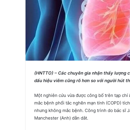
(HNTTO) – Các chuyên gia nh
ậ
n th
ấ
y l
ượ
ng c
d
ấ
u hi
ệ
u viêm cũng rõ h
ơ
n so v
ớ
i ng
ườ
i hút t
Một nghiên cứu vừa được công bố trên tạp chí
mắc bệnh phổi tắc nghẽn mạn tính (COPD) tích 
nhưng không mắc bệnh. Công trình do bác sĩ J
Manchester (Anh) dẫn dắt.