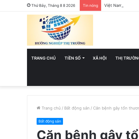
Việt Nam hướng t
Thứ Bảy, Tháng 8 8 2026
Tin nóng
TRANG CHỦ
TIỀN SỐ
XÃ HỘI
THỊ TRƯỜN
Trang chủ
/
Bất động sản
/
Căn bệnh gây tổn thươn
Bất động sản
Căn bệnh gây tổ