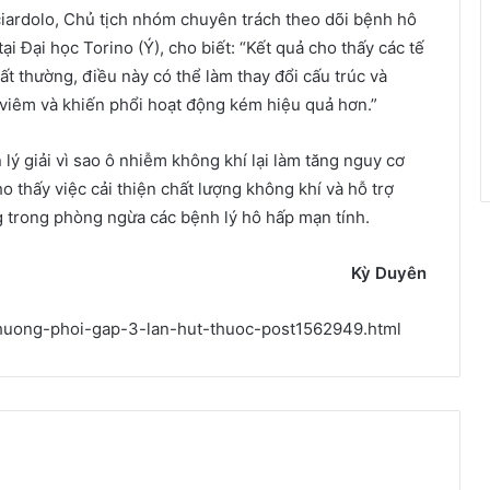
ciardolo, Chủ tịch nhóm chuyên trách theo dõi bệnh hô
i Đại học Torino (Ý), cho biết: “Kết quả cho thấy các tế
t thường, điều này có thể làm thay đổi cấu trúc và
 viêm và khiến phổi hoạt động kém hiệu quả hơn.”
ý giải vì sao ô nhiễm không khí lại làm tăng nguy cơ
 thấy việc cải thiện chất lượng không khí và hỗ trợ
g trong phòng ngừa các bệnh lý hô hấp mạn tính.
K
ỳ
Duyên
-thuong-phoi-gap-3-lan-hut-thuoc-post1562949.html