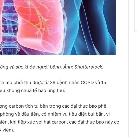
ố
ng và s
ứ
c kh
ỏ
e ng
ườ
i b
ệ
nh.
Ả
nh: Shutterstock.
ích mô phổi thu được từ 28 bệnh nhân COPD và 15
ều không chứa tế bào ung thư.
ượng carbon tích tụ bên trong các đại thực bào phế
 phòng vệ đầu tiên, có nhiệm vụ tiêu diệt bụi bẩn, vi
n, khi tiếp xúc với hạt carbon, các đại thực bào này có
y viêm.