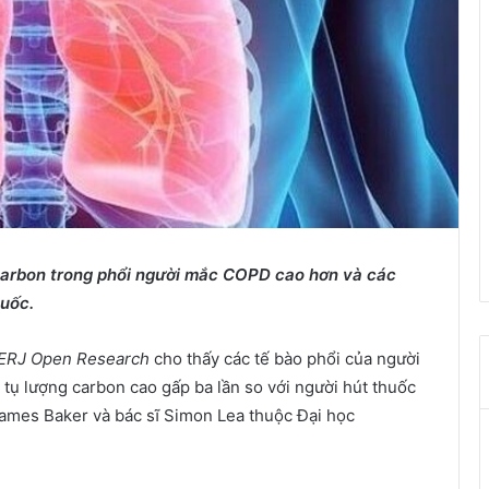
arbon trong ph
ổ
i ng
ườ
i m
ắ
c COPD cao h
ơ
n và các
hu
ố
c.
ERJ Open Research
cho thấy các tế bào phổi của người
tụ lượng carbon cao gấp ba lần so với người hút thuốc
ames Baker và bác sĩ Simon Lea thuộc Đại học