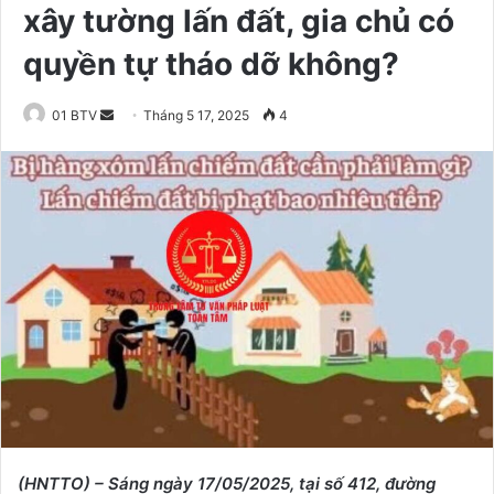
xây tường lấn đất, gia chủ có
quyền tự tháo dỡ không?
01 BTV
S
Tháng 5 17, 2025
4
e
n
d
a
n
e
m
a
i
l
(HNTTO) – Sáng ngày 17/05/2025, tại số 412, đường