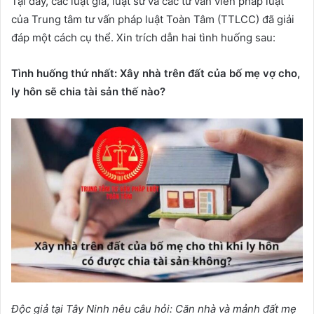
Tại đây, các luật gia, luật sư và các tư vấn viên pháp luật
của Trung tâm tư vấn pháp luật Toàn Tâm (TTLCC) đã giải
đáp một cách cụ thể. Xin trích dẫn hai tình huống sau:
Tình
huống thứ nhất:
Xây nhà trên đất của bố mẹ vợ cho,
ly hôn sẽ chia tài sản thế nào
?
Độc
giả tại Tây Ninh nêu câu hỏi: C
ăn nhà và mảnh đất mẹ