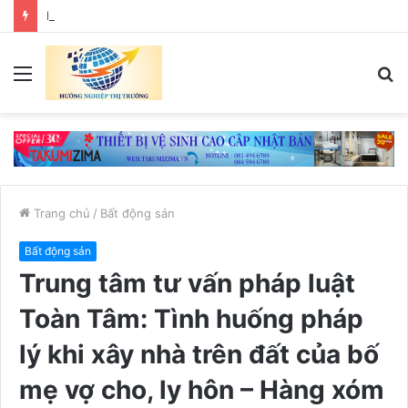
Bảo đảm ngày khai giảng thực sự là ngày hội của học sinh và giáo viên
Menu
T
k
Trang chủ
/
Bất động sản
Bất động sản
Trung tâm tư vấn pháp luật
Toàn Tâm: Tình huống pháp
lý khi xây nhà trên đất của bố
mẹ vợ cho, ly hôn – Hàng xóm