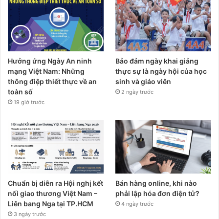
Hưởng ứng Ngày An ninh
Bảo đảm ngày khai giảng
mạng Việt Nam: Những
thực sự là ngày hội của học
thông điệp thiết thực về an
sinh và giáo viên
toàn số
2 ngày trước
19 giờ trước
Chuẩn bị diễn ra Hội nghị kết
Bán hàng online, khi nào
nối giao thương Việt Nam –
phải lập hóa đơn điện tử?
Liên bang Nga tại TP.HCM
4 ngày trước
3 ngày trước