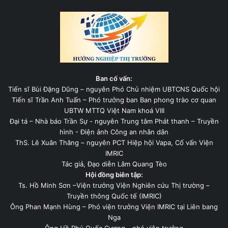
Ban cố vấn:
Tiến sĩ Bùi Đặng Dũng – nguyên Phó Chủ nhiệm UBTCNS Quốc hội
Tiến sĩ Trần Anh Tuấn – Phó trưởng ban Ban phong trào cơ quan
UBTW MTTQ Việt Nam khoá VIII
Đại tá – Nhà báo Trần Sự - nguyên Trung tâm Phát thanh – Truyền
hình - Điện ảnh Công an nhân dân
ThS. Lê Xuân Thăng – nguyên PCT Hiệp hội Vapa, Cố vấn Viện
IMRIC
Tác giả, Đạo diễn Lâm Quang Tèo
Hội đồng biên tập:
Ts. Hồ Minh Sơn –Viện trưởng Viện Nghiên cứu Thị trường –
Truyền thông Quốc tế (IMRIC)
Ông Phan Mạnh Hùng – Phó viện trưởng Viện IMRIC tại Liên bang
Nga
Ông Hồ Phú Quốc Cương - phó viện trưởng