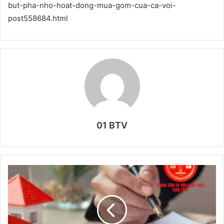
but-pha-nho-hoat-dong-mua-gom-cua-ca-voi-
post558684.html
01 BTV