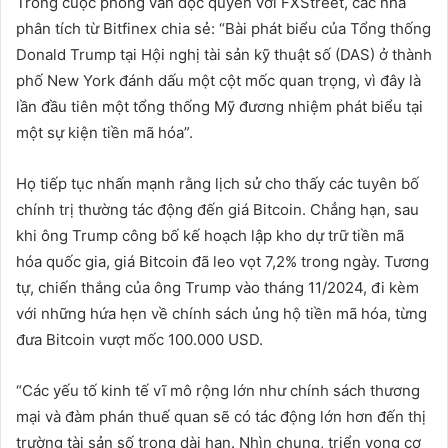
Trong cuộc phỏng vấn độc quyền với FXStreet, các nhà
phân tích từ Bitfinex chia sẻ: “Bài phát biểu của Tổng thống
Donald Trump tại Hội nghị tài sản kỹ thuật số (DAS) ở thành
phố New York đánh dấu một cột mốc quan trọng, vì đây là
lần đầu tiên một tổng thống Mỹ đương nhiệm phát biểu tại
một sự kiện tiền mã hóa”.
Họ tiếp tục nhấn mạnh rằng lịch sử cho thấy các tuyên bố
chính trị thường tác động đến giá Bitcoin. Chẳng hạn, sau
khi ông Trump công bố kế hoạch lập kho dự trữ tiền mã
hóa quốc gia, giá Bitcoin đã leo vọt 7,2% trong ngày. Tương
tự, chiến thắng của ông Trump vào tháng 11/2024, đi kèm
với những hứa hẹn về chính sách ủng hộ tiền mã hóa, từng
đưa Bitcoin vượt mốc 100.000 USD.
“Các yếu tố kinh tế vĩ mô rộng lớn như chính sách thương
mại và đàm phán thuế quan sẽ có tác động lớn hơn đến thị
trường tài sản số trong dài hạn. Nhìn chung, triển vọng cơ