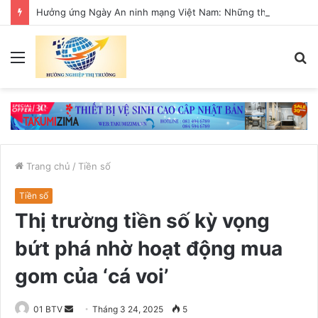
Hưởng ứng Ngày An ninh mạng Việt Nam: Những thông điệp thiết thực về an toàn số
Menu
T
k
Trang chủ
/
Tiền số
Tiền số
Thị trường tiền số kỳ vọng
bứt phá nhờ hoạt động mua
gom của ‘cá voi’
01 BTV
S
Tháng 3 24, 2025
5