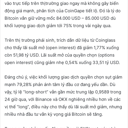
vào trực tiếp trên thịtrường giao ngay mà không gây biến
động giá mạnh, phân tích của CoinGape tiết lộ. Đó là lý do
Bitcoin vẫn giữ vững mốc 84.000 USD – 85.000 USD dù
khối lượng giao dịch giảm tới 75% trong vài ngày qua.
Trên thị trường phái sinh, trích dẫn dữ liệu từ Coinglass
cho thấy lãi suất mở (open interest) đã giảm 1,77% xuống
còn 51,98 tỷ USD. Lãi suất mở của quyền chọn (options
open interest) cũng giảm nhẹ 0,54% xuống 33,51 tỷ USD.
Đáng chú ý, việc khối lượng giao dịch quyền chọn sụt giảm
mạnh 79,28% phản ánh tâm lý đầu cơ đang yếu dần. Dù
vậy, tỷ lệ “long-short” vẫn gần mức trung lập 0,9589 trong
24 giờ qua, với Binance và OKX nghiêng nhiều hơn về các
vị thế “long”, điều này cho thấy dù lãi suất mở giảm, nhưng
nhiều nhà đầu tư vẫn kỳ vọng giá Bitcoin sẽ tăng.