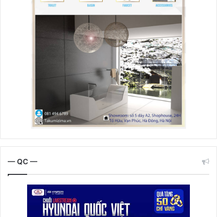
— QC —