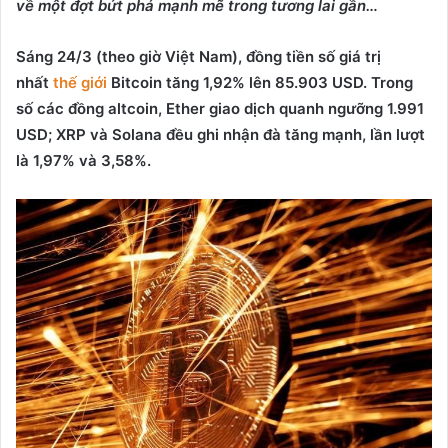
v
ề
m
ộ
t đ
ợ
t b
ứ
t phá m
ạ
nh m
ẽ
trong t
ươ
ng lai g
ầ
n…
Sáng 24/3 (theo gi
ờ
Vi
ệ
t Nam), đ
ồ
ng ti
ề
n s
ố
giá tr
ị
nh
ấ
t
thế giới
Bitcoin tăng 1,92% lên 85.903 USD. Trong
s
ố
các đ
ồ
ng altcoin, Ether giao d
ị
ch quanh ng
ưỡ
ng 1.991
USD; XRP và Solana đ
ề
u ghi nh
ậ
n đà tăng m
ạ
nh, l
ầ
n l
ượ
t
là 1,97% và 3,58%.