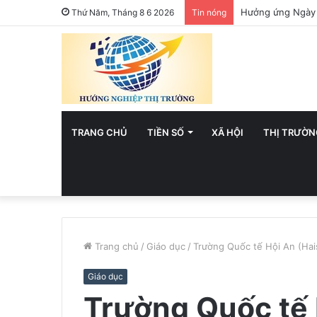
Hưởng ứng Ngày 
Thứ Năm, Tháng 8 6 2026
Tin nóng
TRANG CHỦ
TIỀN SỐ
XÃ HỘI
THỊ TRƯỜN
Trang chủ
/
Giáo dục
/
Trường Quốc tế Hội An (Hais
Giáo dục
Trường Quốc tế 