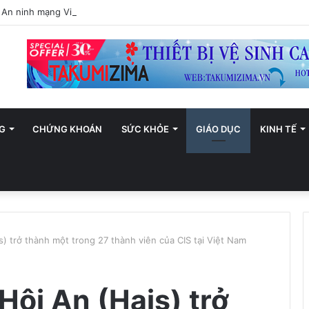
An ninh mạng Việt Nam: Những thông điệp thiết thực về an toàn số
G
CHỨNG KHOÁN
SỨC KHỎE
GIÁO DỤC
KINH TẾ
) trở thành một trong 27 thành viên của CIS tại Việt Nam
Hội An (Hais) trở