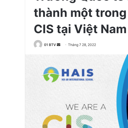
thành một trong
CIS tại Việt Nam
01 BTV
S
Tháng 7 28, 2022
e
n
d
a
n
e
m
a
i
l