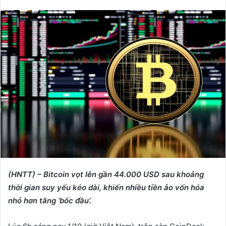
e
n
d
a
n
e
m
a
i
l
(HNTT) – Bitcoin vọt lên gần 44.000 USD sau khoảng
thời gian suy yếu kéo dài, khiến nhiều tiền ảo vốn hóa
nhỏ hơn tăng ‘bốc đầu’.