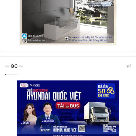
— QC —