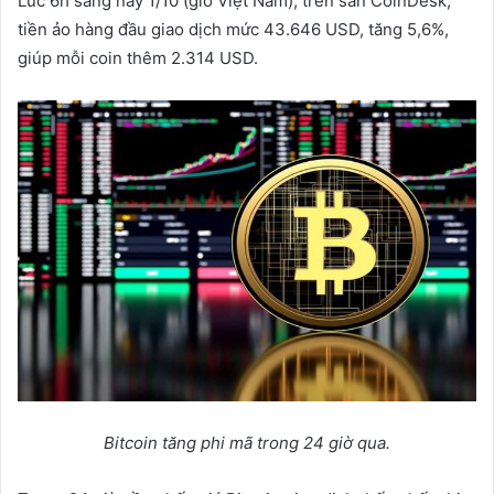
Lúc 6h sáng nay 1/10 (giờ Việt Nam), trên sàn CoinDesk,
tiền ảo hàng đầu giao dịch mức 43.646 USD, tăng 5,6%,
giúp mỗi coin thêm 2.314 USD.
Bitcoin tăng phi mã trong 24 giờ qua.