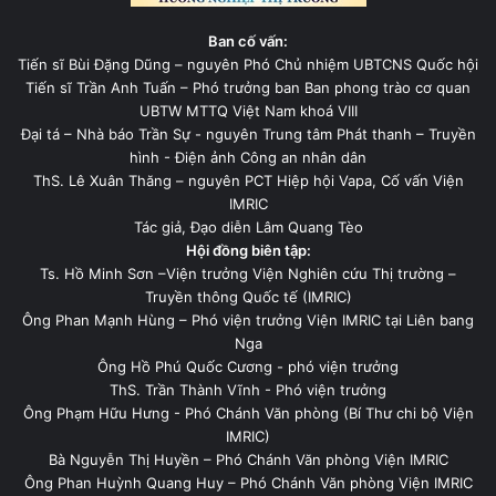
Ban cố vấn:
Tiến sĩ Bùi Đặng Dũng – nguyên Phó Chủ nhiệm UBTCNS Quốc hội
Tiến sĩ Trần Anh Tuấn – Phó trưởng ban Ban phong trào cơ quan
UBTW MTTQ Việt Nam khoá VIII
Đại tá – Nhà báo Trần Sự - nguyên Trung tâm Phát thanh – Truyền
hình - Điện ảnh Công an nhân dân
ThS. Lê Xuân Thăng – nguyên PCT Hiệp hội Vapa, Cố vấn Viện
IMRIC
Tác giả, Đạo diễn Lâm Quang Tèo
Hội đồng biên tập:
Ts. Hồ Minh Sơn –Viện trưởng Viện Nghiên cứu Thị trường –
Truyền thông Quốc tế (IMRIC)
Ông Phan Mạnh Hùng – Phó viện trưởng Viện IMRIC tại Liên bang
Nga
Ông Hồ Phú Quốc Cương - phó viện trưởng
ThS. Trần Thành Vĩnh - Phó viện trưởng
Ông Phạm Hữu Hưng - Phó Chánh Văn phòng (Bí Thư chi bộ Viện
IMRIC)
Bà Nguyễn Thị Huyền – Phó Chánh Văn phòng Viện IMRIC
Ông Phan Huỳnh Quang Huy – Phó Chánh Văn phòng Viện IMRIC