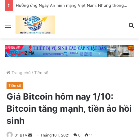
Hưởng ứng Ngày An ninh mạng Việt Nam: Những thông điệp thiết thực về an toàn số
Menu
T
k
Trang chủ
/
Tiền số
Tiền số
Giá Bitcoin hôm nay 1/10:
Bitcoin tăng mạnh, tiền ảo hồi
sinh
01 BTV
S
Tháng 10 1, 2021
0
11