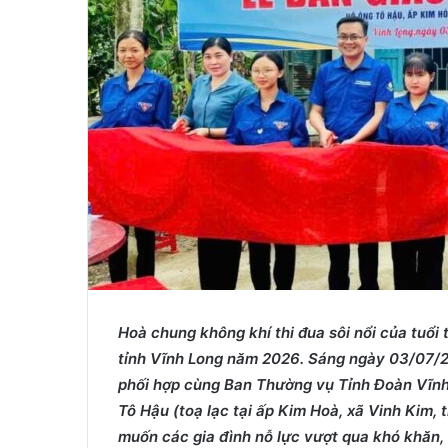
i
l
Hoà chung không khí
thi đua sôi nổi của tuổ
tỉnh Vĩnh Long
năm 2026.
Sáng ngày 03/07/2
phối hợp cùng Ban Thường vụ Tỉnh Đoàn Vĩnh 
Tô Hậu (toạ lạc tại ấp Kim Hoà, xã Vinh Kim,
muốn các gia đình nỗ lực vượt qua khó khăn,