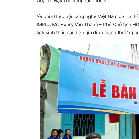
Ông Tô Hậu xúc động tại buổi lễ
Về phía Hiệp hội Làng nghề Việt Nam có TS. Hồ
IMRIC; Mr. Henry Vân Thanh – Phó Chủ tịch HĐK
lịch sinh thái; đại diện gia đình mạnh thường 