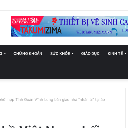
ới trở thành trung tâm văn hóa và sáng tạo hàng đầu khu vực
G
CHỨNG KHOÁN
SỨC KHỎE
GIÁO DỤC
KINH TẾ
hối hợp Tỉnh Đoàn Vĩnh Long bàn giao nhà “nhân ái” tại ấp