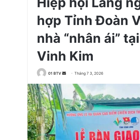
Hiệp hội Làng n
hợp Tỉnh Đoàn V
nhà “nhân ái” tạ
Vinh Kim
01 BTV
S
Tháng 7 3, 2026
e
n
d
a
n
e
m
a