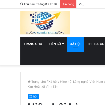
Việt Nam hướng t
Thứ Sáu, Tháng 8 7 2026
Tin nóng
TRANG CHỦ
TIỀN SỐ
XÃ HỘI
THỊ TRƯỜN
Trang chủ
/
Xã hội
/
Hiệp hội Làng nghề Việt Nam p
Kim Hoà, xã Vinh Kim
Xã hội