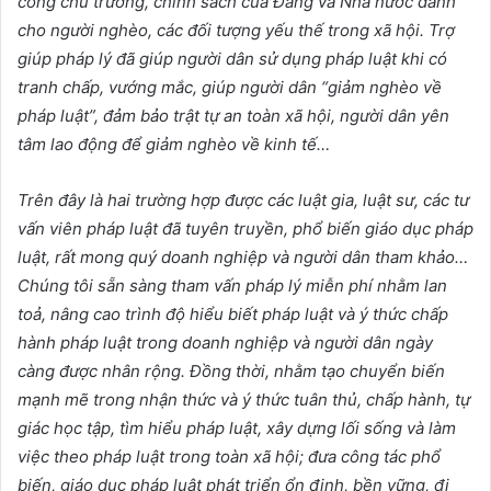
công chủ trương, chính sách của Đảng và Nhà nước dành
cho người nghèo, các đối tượng yếu thế trong xã hội. Trợ
giúp pháp lý đã giúp người dân sử dụng pháp luật khi có
tranh chấp, vướng mắc, giúp người dân “giảm nghèo về
pháp luật”, đảm bảo trật tự an toàn xã hội, người dân yên
tâm lao động để giảm nghèo về kinh tế…
Trên đây là hai trường hợp được các luật gia, luật sư, các tư
vấn viên pháp luật đã tuyên truyền, phổ biến giáo dục pháp
luật, rất mong quý doanh nghiệp và người dân tham khảo…
Chúng tôi sẵn sàng tham vấn pháp lý miễn phí nhằm lan
toả, nâng cao trình độ hiểu biết pháp luật và ý thức chấp
hành pháp luật trong doanh nghiệp và người dân ngày
càng được nhân rộng. Đồng thời, nhằm tạo chuyển biến
mạnh mẽ trong nhận thức và ý thức tuân thủ, chấp hành, tự
giác học tập, tìm hiểu pháp luật, xây dựng lối sống và làm
việc theo pháp luật trong toàn xã hội; đưa công tác phổ
biến, giáo dục pháp luật phát triển ổn định, bền vững, đi