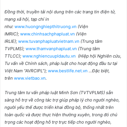
Đồng thời, truyền tải nội dung trên các trang tin điện tử,
mạng xã hội, tạp chí in
như:
www.huongnghiepthitruong.vn
(Viện
IMRIC);
www.chinhsachphapluat.vn
(Viện
IRLIE);
www.tuvanphapluatvietnam.vn
(Trung tâm
TVPLMS);
www.thamvanphapluat.vn
(Trung tâm
TTLCC);
www.nghiencuupldautu.vn
(Hiệp hội Nghiên cứu,
Tư vấn về Chính sách, pháp luật cho hoạt động đầu tư tại
Việt Nam “AVRCIPL”);
www.bestlife.net.vn
…Đặc biệt,
trên
www.vietbao.vn
.
Trung tâm tư vấn pháp luật Minh Sơn (TVTVPLMS) sẵn
sàng hỗ trợ về công tác trợ giúp pháp lý cho người nghèo,
người yếu thế được triển khai đồng bộ, thống nhất trên
toàn quốc và được thực hiện thường xuyên, trong đó chú
trọng các hoạt động hỗ trợ trực tiếp cho người nghèo,