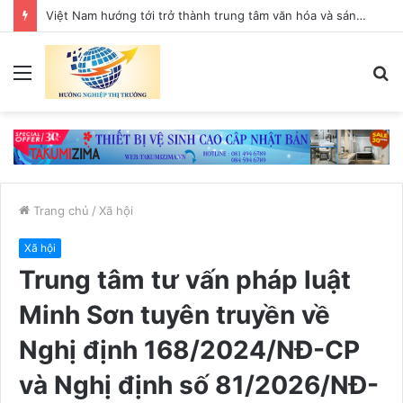
Việt Nam hướng tới trở thành trung tâm văn hóa và sáng tạo hàng đầu khu vực
Menu
T
k
Trang chủ
/
Xã hội
Xã hội
Trung tâm tư vấn pháp luật
Minh Sơn tuyên truyền về
Nghị định 168/2024/NĐ-CP
và Nghị định số 81/2026/NĐ-