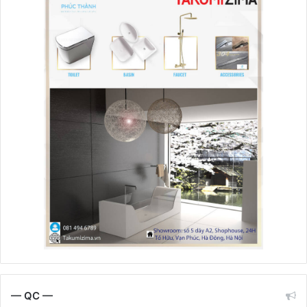
— QC —