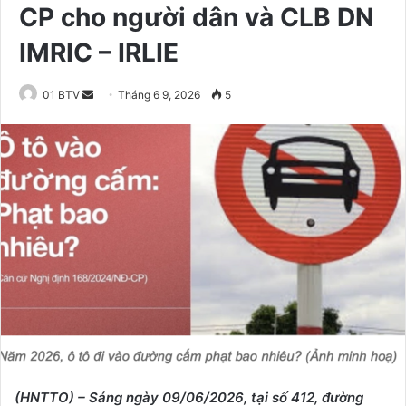
CP cho người dân và CLB DN
IMRIC – IRLIE
01 BTV
S
Tháng 6 9, 2026
5
e
n
d
a
n
e
m
a
i
l
(HNTTO) – Sáng ngày
09
/0
6
/2026, tại số 412, đường