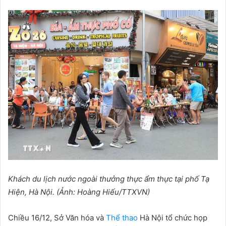
Khách du l
ị
ch n
ướ
c ngoài th
ưở
ng th
ự
c
ẩ
m th
ự
c t
ạ
i ph
ố
T
ạ
Hi
ệ
n, Hà N
ộ
i. (
Ả
nh: Hoàng Hi
ế
u/TTXVN)
Chiều 16/12, Sở Văn hóa và
Thể thao
Hà Nội tổ chức họp