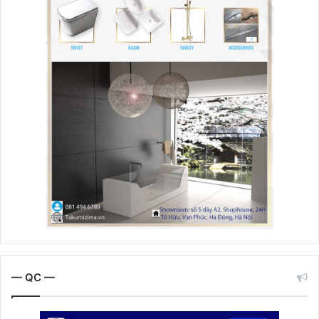
— QC —