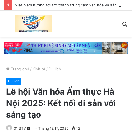
Việt Nam hướng tới trở thành trung tâm văn hóa và sáng tạo hàng đầu khu vực
Menu
T
k
Trang chủ
/
Kinh tế
/
Du lịch
Du lịch
Lễ hội Văn hóa Ẩm thực Hà
Nội 2025: Kết nối di sản với
sáng tạo
01 BTV
S
Tháng 12 17, 2025
12