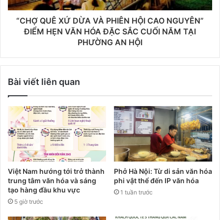
“CHỢ QUÊ XỨ DỪA VÀ PHIÊN HỘI CAO NGUYÊN”
ĐIỂM HẸN VĂN HÓA ĐẶC SẮC CUỐI NĂM TẠI
PHƯỜNG AN HỘI
Bài viết liên quan
Việt Nam hướng tới trở thành
Phở Hà Nội: Từ di sản văn hóa
trung tâm văn hóa và sáng
phi vật thể đến IP văn hóa
tạo hàng đầu khu vực
1 tuần trước
5 giờ trước