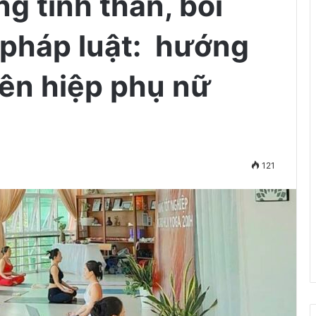
g tinh thần, bồi
 pháp luật: hướng
iên hiệp phụ nữ
121