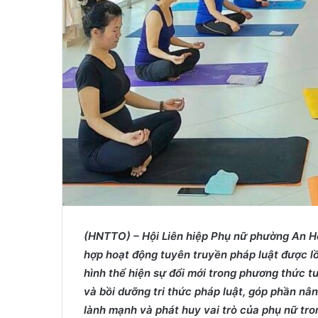
i
l
(HNTTO) – Hội Liên hiệp Phụ nữ phường An Hộ
hợp hoạt động tuyên truyền pháp luật được l
hình thể hiện sự đổi mới trong phương thức t
và bồi dưỡng tri thức pháp luật, góp phần nâ
lành mạnh và phát huy vai trò của phụ nữ tr