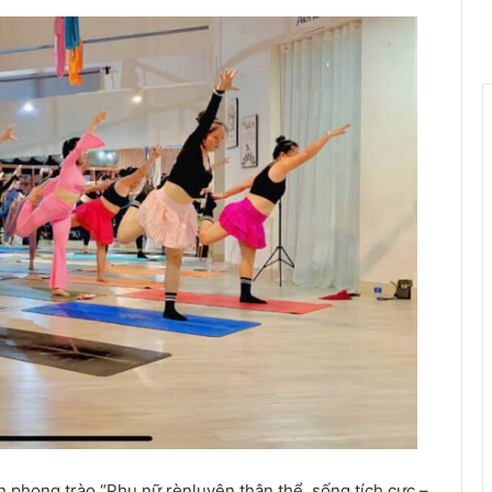
n phong trào “Phụ nữ rènluyện thân thể, sống tích cực –