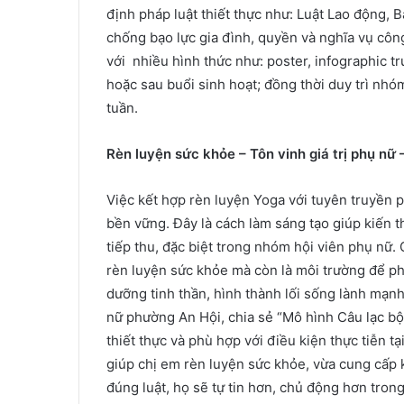
định pháp luật thiết thực như: Luật Lao động, 
chống bạo lực gia đình, quyền và nghĩa vụ côn
với nhiều hình thức như: poster, infographic tr
hoặc sau buổi sinh hoạt; đồng thời duy trì nhó
tuần.
Rèn luyện sức khỏe – Tôn vinh giá trị phụ nữ
Việc kết hợp rèn luyện Yoga với tuyên truyền 
bền vững. Đây là cách làm sáng tạo giúp kiến t
tiếp thu, đặc biệt trong nhóm hội viên phụ nữ. 
rèn luyện sức khỏe mà còn là môi trường để phụ
dưỡng tinh thần, hình thành lối sống lành mạn
nữ phường An Hội, chia sẻ “Mô hình Câu lạc bộ
thiết thực và phù hợp với điều kiện thực tiễn 
giúp chị em rèn luyện sức khỏe, vừa cung cấp ki
đúng luật, họ sẽ tự tin hơn, chủ động hơn tron