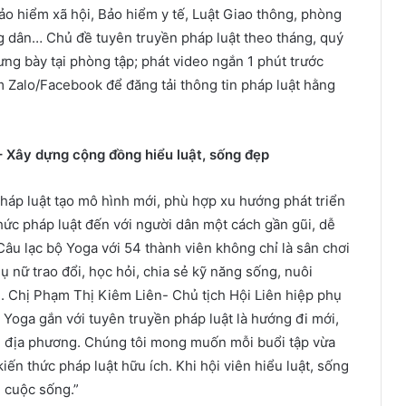
Bảo hiểm xã hội, Bảo hiểm y tế, Luật Giao thông, phòng
g dân… Chủ đề tuyên truyền pháp luật theo tháng, quý
ưng bày tại phòng tập; phát video ngắn 1 phút trước
m Zalo/Facebook để đăng tải thông tin pháp luật hằng
 – Xây dựng cộng đồng hiểu luật, sống đẹp
pháp luật tạo mô hình mới, phù hợp xu hướng phát triển
hức pháp luật đến với người dân một cách gần gũi, dễ
Câu lạc bộ Yoga với 54 thành viên không chỉ là sân chơi
 nữ trao đổi, học hỏi, chia sẻ kỹ năng sống, nuôi
h. Chị Phạm Thị Kiêm Liên- Chủ tịch Hội Liên hiệp phụ
 Yoga gắn với tuyên truyền pháp luật là hướng đi mới,
tại địa phương. Chúng tôi mong muốn mỗi buổi tập vừa
ến thức pháp luật hữu ích. Khi hội viên hiểu luật, sống
g cuộc sống.”