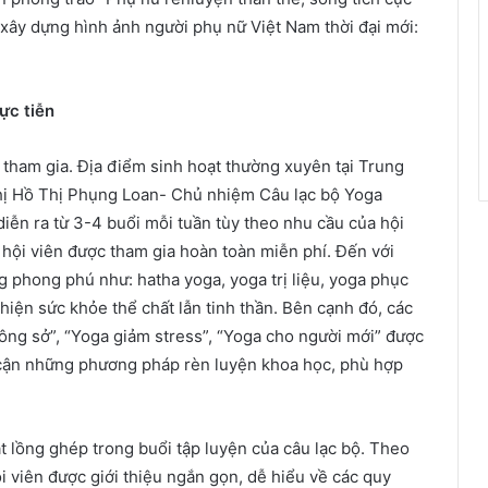
xây dựng hình ảnh người phụ nữ Việt Nam thời đại mới:
ực tiễn
 tham gia. Địa điểm sinh hoạt thường xuyên tại Trung
hị Hồ Thị Phụng Loan- Chủ nhiệm Câu lạc bộ Yoga
iễn ra từ 3-4 buổi mỗi tuần tùy theo nhu cầu của hội
, hội viên được tham gia hoàn toàn miễn phí. Đến với
ng phong phú như: hatha yoga, yoga trị liệu, yoga phục
thiện sức khỏe thể chất lẫn tinh thần. Bên cạnh đó, các
ng sở”, “Yoga giảm stress”, “Yoga cho người mới” được
ếp cận những phương pháp rèn luyện khoa học, phù hợp
t lồng ghép trong buổi tập luyện của câu lạc bộ. Theo
ội viên được giới thiệu ngắn gọn, dễ hiểu về các quy