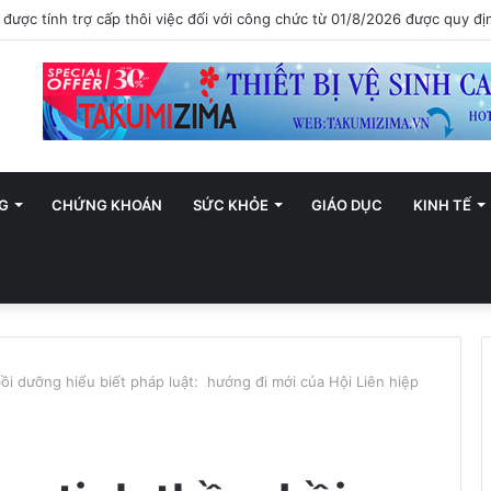
ới trở thành trung tâm văn hóa và sáng tạo hàng đầu khu vực
G
CHỨNG KHOÁN
SỨC KHỎE
GIÁO DỤC
KINH TẾ
ồi dưỡng hiểu biết pháp luật: hướng đi mới của Hội Liên hiệp