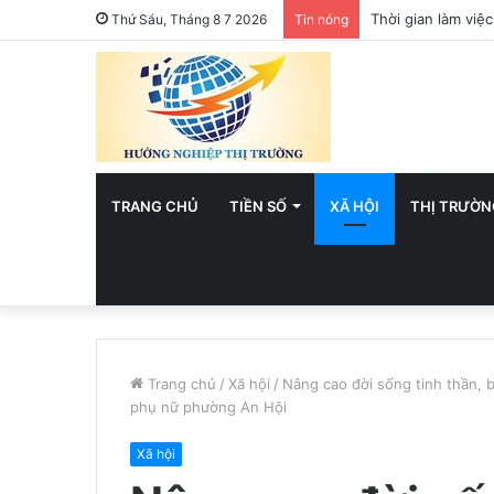
Việt Nam hướng t
Thứ Sáu, Tháng 8 7 2026
Tin nóng
TRANG CHỦ
TIỀN SỐ
XÃ HỘI
THỊ TRƯỜN
Trang chủ
/
Xã hội
/
Nâng cao đời sống tinh thần, b
phụ nữ phường An Hội
Xã hội