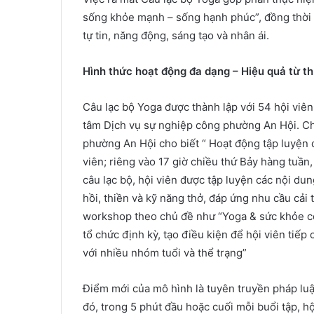
sống khỏe mạnh – sống hạnh phúc”, đồng thời 
tự tin, năng động, sáng tạo và nhân ái.
Hình thức hoạt động đa dạng – Hiệu quả từ th
Câu lạc bộ Yoga được thành lập với 54 hội viên
tâm Dịch vụ sự nghiệp công phường An Hội. C
phường An Hội cho biết “ Hoạt động tập luyện d
viên; riêng vào 17 giờ chiều thứ Bảy hàng tuần
câu lạc bộ, hội viên được tập luyện các nội du
hồi, thiền và kỹ năng thở, đáp ứng nhu cầu cải 
workshop theo chủ đề như “Yoga & sức khỏe cô
tổ chức định kỳ, tạo điều kiện để hội viên ti
với nhiều nhóm tuổi và thể trạng”
Điểm mới của mô hình là tuyên truyền pháp luậ
đó, trong 5 phút đầu hoặc cuối mỗi buổi tập, h