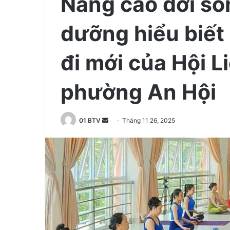
Nâng cao đời sốn
dưỡng hiểu biết
đi mới của Hội L
phường An Hội
01 BTV
S
Tháng 11 26, 2025
e
n
d
a
n
e
m
a