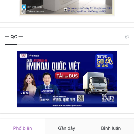
— QC —
Phổ biến
Gần đây
Bình luận