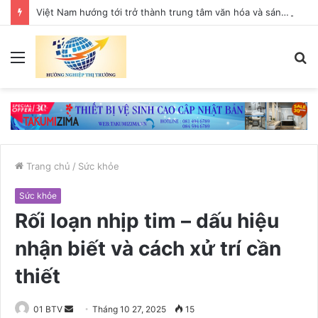
Việt Nam hướng tới trở thành trung tâm văn hóa và sáng tạo hàng đầu khu vực
Menu
T
k
Trang chủ
/
Sức khỏe
Sức khỏe
Rối loạn nhịp tim – dấu hiệu
nhận biết và cách xử trí cần
thiết
01 BTV
S
Tháng 10 27, 2025
15