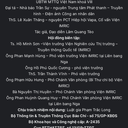
UBTW MTTQ Việt Nam khoá VIII
Đại tá – Nhà báo Trần Sự - nguyên Trung tâm Phát thanh – Truyền
hình - Điện ảnh Công an nhân dân
ThS. Lê Xuân Thăng – nguyên PCT Hiệp hội Vapa, Cố vấn Viện
IMRIC
Tác giả, Đạo diễn Lâm Quang Tèo
Hội đồng biên tập:
Ts. Hồ Minh Sơn –Viện trưởng Viện Nghiên cứu Thị trường –
Truyền thông Quốc tế (IMRIC)
Ông Phan Mạnh Hùng – Phó viện trưởng Viện IMRIC tại Liên bang
Nga
Ông Hồ Phú Quốc Cương - phó viện trưởng
ThS. Trần Thành Vĩnh - Phó viện trưởng
Ông Phạm Hữu Hưng - Phó Chánh Văn phòng (Bí Thư chi bộ Viện
IMRIC)
Bà Nguyễn Thị Huyền – Phó Chánh Văn phòng Viện IMRIC
Ông Phan Huỳnh Quang Huy – Phó Chánh Văn phòng Viện IMRIC
tại Liên bang Nga
Chịu trách nhiệm nội dung:
Luật gia Phạm Trắc Long
Bộ Thông tin & Truyền Thông Cục Báo Chí - số 75/GP-XBĐS
Bộ Khoa học và Công nghệ cấp: A-2435
Cục PTTH&TTĐT, số 13/GP-TTĐT