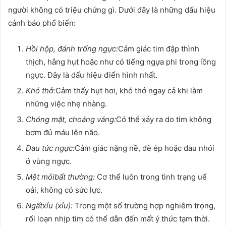
người không có triệu chứng gì. Dưới đây là những dấu hiệu
cảnh báo phổ biến:
Hồi hộp, đánh trống ngực:
Cảm giác tim đập thình
thịch, hẫng hụt hoặc như có tiếng ngựa phi trong lồng
ngực. Đây là dấu hiệu điển hình nhất.
Khó thở:
Cảm thấy hụt hơi, khó thở ngay cả khi làm
những việc nhẹ nhàng.
Chóng mặt, choáng váng:
Có thể xảy ra do tim không
bơm đủ máu lên não.
Đau tức ngực:
Cảm giác nặng nề, đè ép hoặc đau nhói
ở vùng ngực.
Mệt mỏi
bất thường:
Cơ thể luôn trong tình trạng uể
oải, không có sức lực.
Ngất
xỉu (xỉu):
Trong một số trường hợp nghiêm trọng,
rối loạn nhịp tim có thể dẫn đến mất ý thức tạm thời.