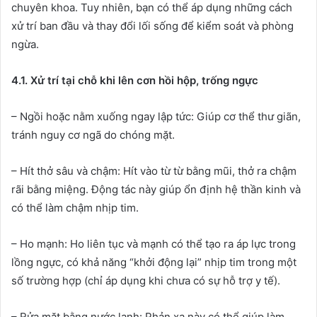
chuyên khoa. Tuy nhiên, bạn có thể áp dụng những cách
xử trí ban đầu và thay đổi lối sống để kiểm soát và phòng
ngừa.
4.1. Xử trí tại chỗ khi lên cơn hồi hộp, trống ngực
– Ngồi hoặc nằm xuống ngay lập tức: Giúp cơ thể thư giãn,
tránh nguy cơ ngã do chóng mặt.
– Hít thở sâu và chậm: Hít vào từ từ bằng mũi, thở ra chậm
rãi bằng miệng. Động tác này giúp ổn định hệ thần kinh và
có thể làm chậm nhịp tim.
– Ho mạnh: Ho liên tục và mạnh có thể tạo ra áp lực trong
lồng ngực, có khả năng “khởi động lại” nhịp tim trong một
số trường hợp (chỉ áp dụng khi chưa có sự hỗ trợ y tế).
– Rửa mặt bằng nước lạnh: Phản xạ này có thể giúp làm