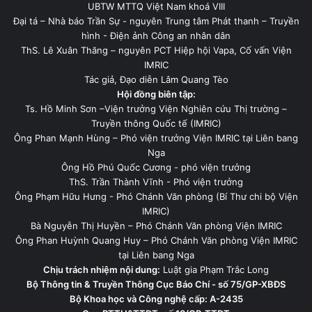
UBTW MTTQ Việt Nam khoá VIII
Đại tá – Nhà báo Trần Sự - nguyên Trung tâm Phát thanh – Truyền
hình - Điện ảnh Công an nhân dân
ThS. Lê Xuân Thăng – nguyên PCT Hiệp hội Vapa, Cố vấn Viện
IMRIC
Tác giả, Đạo diễn Lâm Quang Tèo
Hội đồng biên tập:
Ts. Hồ Minh Sơn –Viện trưởng Viện Nghiên cứu Thị trường –
Truyền thông Quốc tế (IMRIC)
Ông Phan Mạnh Hùng – Phó viện trưởng Viện IMRIC tại Liên bang
Nga
Ông Hồ Phú Quốc Cương - phó viện trưởng
ThS. Trần Thành Vĩnh - Phó viện trưởng
Ông Phạm Hữu Hưng - Phó Chánh Văn phòng (Bí Thư chi bộ Viện
IMRIC)
Bà Nguyễn Thị Huyền – Phó Chánh Văn phòng Viện IMRIC
Ông Phan Huỳnh Quang Huy – Phó Chánh Văn phòng Viện IMRIC
tại Liên bang Nga
Chịu trách nhiệm nội dung:
Luật gia Phạm Trắc Long
Bộ Thông tin & Truyền Thông Cục Báo Chí - số 75/GP-XBĐS
Bộ Khoa học và Công nghệ cấp: A-2435