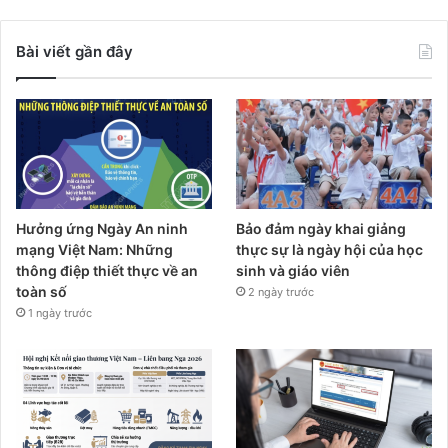
Bài viết gần đây
Hưởng ứng Ngày An ninh
Bảo đảm ngày khai giảng
mạng Việt Nam: Những
thực sự là ngày hội của học
thông điệp thiết thực về an
sinh và giáo viên
toàn số
2 ngày trước
1 ngày trước