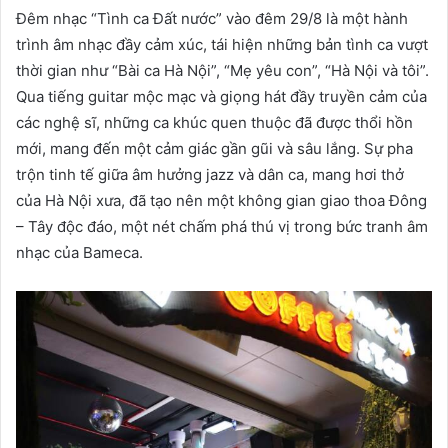
Đêm nhạc “Tình ca Đất nước” vào đêm 29/8 là một hành
trình âm nhạc đầy cảm xúc, tái hiện những bản tình ca vượt
thời gian như “Bài ca Hà Nội”, “Mẹ yêu con”, “Hà Nội và tôi”.
Qua tiếng guitar mộc mạc và giọng hát đầy truyền cảm của
các nghệ sĩ, những ca khúc quen thuộc đã được thổi hồn
mới, mang đến một cảm giác gần gũi và sâu lắng. Sự pha
trộn tinh tế giữa âm hưởng jazz và dân ca, mang hơi thở
của Hà Nội xưa, đã tạo nên một không gian giao thoa Đông
– Tây độc đáo, một nét chấm phá thú vị trong bức tranh âm
nhạc của Bameca.