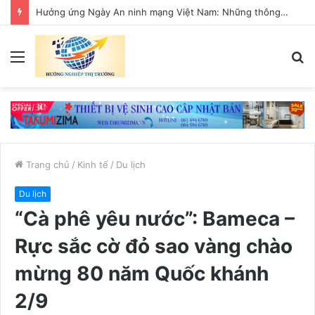
Bảo đảm ngày khai giảng thực sự là ngày hội của học sinh và giáo viên
Menu
T
k
Trang chủ
/
Kinh tế
/
Du lịch
Du lịch
“Cà phê yêu nước”: Bameca –
Rực sắc cờ đỏ sao vàng chào
mừng 80 năm Quốc khánh
2/9