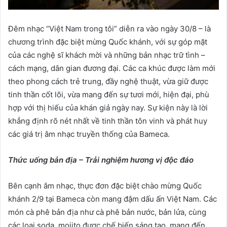
Đêm nhạc “Việt Nam trong tôi” diễn ra vào ngày 30/8 – là
chương trình đặc biệt mừng Quốc khánh, với sự góp mặt
của các nghệ sĩ khách mời và những bản nhạc trữ tình –
cách mạng, dân gian đương đại. Các ca khúc được làm mới
theo phong cách trẻ trung, đầy nghệ thuật, vừa giữ được
tinh thần cốt lõi, vừa mang đến sự tươi mới, hiện đại, phù
hợp với thị hiếu của khán giả ngày nay. Sự kiện này là lời
khẳng định rõ nét nhất về tinh thần tôn vinh và phát huy
các giá trị âm nhạc truyền thống của Bameca.
Thức uống bản địa – Trải nghiệm hương vị độc đáo
Bên cạnh âm nhạc, thực đơn đặc biệt chào mừng Quốc
khánh 2/9 tại Bameca còn mang đậm dấu ấn Việt Nam. Các
món cà phê bản địa như cà phê bản nước, bản lửa, cùng
các loại soda, mojito được chế biến sáng tạo, mang đến