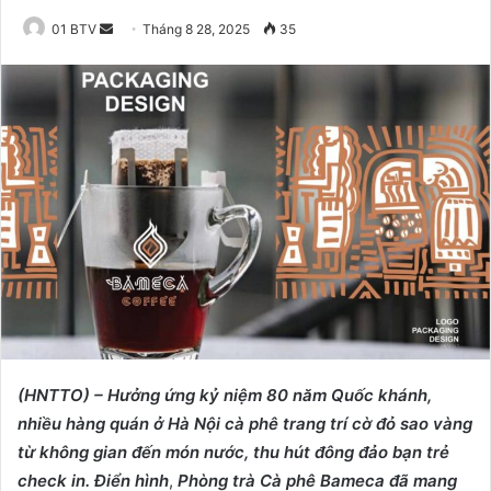
01 BTV
S
Tháng 8 28, 2025
35
e
n
d
a
n
e
m
a
i
l
(HNTTO) – Hưởng ứng kỷ niệm 80 năm Quốc khánh,
nhiều hàng quán ở Hà Nội
cà phê
trang trí cờ đỏ sao vàng
từ không gian đến món nước, thu hút đông đảo bạn trẻ
check in.
Điển hình
,
Phòng trà Cà phê Bameca đã mang