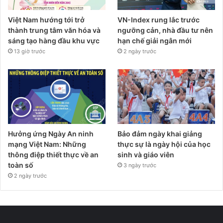
Việt Nam hướng tới trở
VN-Index rung lắc trước
thành trung tâm văn hóa và
ngưỡng cản, nhà đầu tư nên
sáng tạo hàng đầu khu vực
hạn chế giải ngân mới
13 giờ trước
2 ngày trước
Hưởng ứng Ngày An ninh
Bảo đảm ngày khai giảng
mạng Việt Nam: Những
thực sự là ngày hội của học
thông điệp thiết thực về an
sinh và giáo viên
toàn số
3 ngày trước
2 ngày trước