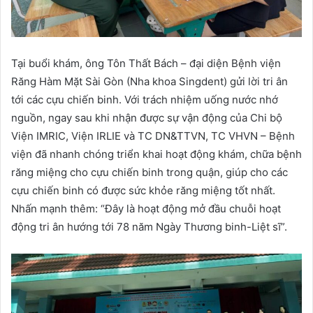
Tại buổi khám, ông Tôn Thất Bách – đại diện Bệnh viện
Răng Hàm Mặt Sài Gòn (Nha khoa Singdent) gửi lời tri ân
tới các cựu chiến binh. Với trách nhiệm uống nước nhớ
nguồn, ngay sau khi nhận được sự vận động của Chi bộ
Viện IMRIC, Viện IRLIE và TC DN&TTVN, TC VHVN – Bệnh
viện đã nhanh chóng triển khai hoạt động khám, chữa bệnh
răng miệng cho cựu chiến binh trong quận, giúp cho các
cựu chiến binh có được sức khỏe răng miệng tốt nhất.
Nhấn mạnh thêm: “Đây là hoạt động mở đầu chuỗi hoạt
động tri ân hướng tới 78 năm Ngày Thương binh-Liệt sĩ”.