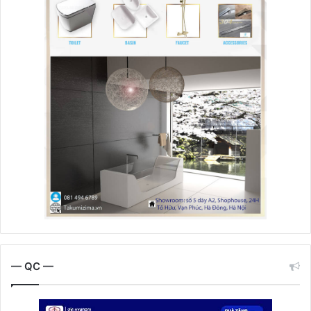
— QC —