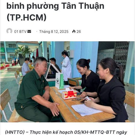
binh phường Tân Thuận
(TP.HCM)
01 BTV
S
Tháng 8 12, 2025
26
e
n
d
a
n
e
m
a
i
l
(HNTTO) – Thực hiện kế hoạch 05/KH-MTTQ-BTT ngày