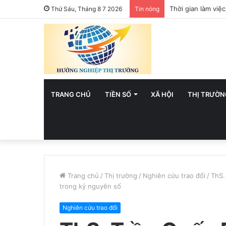
Việt Nam hướng t
Thứ Sáu, Tháng 8 7 2026
Tin nóng
TRANG CHỦ
TIỀN SỐ
XÃ HỘI
THỊ TRƯỜN
Trang chủ
/
Thị trường
/
Nghiên cứu trao đổi
/
ThS.
trong kỷ nguyên số
Nghiên cứu trao đổi