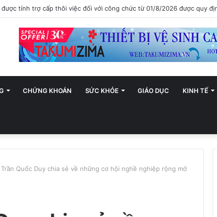
ới trở thành trung tâm văn hóa và sáng tạo hàng đầu khu vực
G
CHỨNG KHOÁN
SỨC KHỎE
GIÁO DỤC
KINH TẾ
 Trần Quốc Duy chia sẻ về những cơ hội nghề nghiệp rộng mở