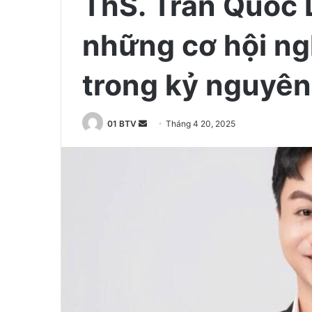
ThS. Trần Quốc 
những cơ hội ng
trong kỷ nguyên
01 BTV
S
Tháng 4 20, 2025
e
n
d
a
n
e
m
a
i
l