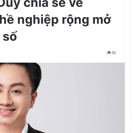
Duy chia sẻ về
hề nghiệp rộng mở
 số
55