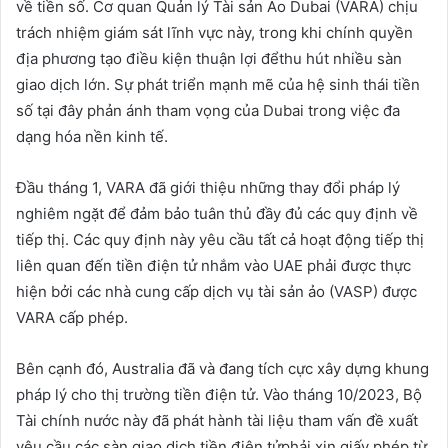
về tiền số. Cơ quan Quản lý Tài sản Ảo Dubai (VARA) chịu
trách nhiệm giám sát lĩnh vực này, trong khi chính quyền
địa phương tạo điều kiện thuận lợi đểthu hút nhiều sàn
giao dịch lớn. Sự phát triển mạnh mẽ của hệ sinh thái tiền
số tại đây phản ánh tham vọng của Dubai trong việc đa
dạng hóa nền kinh tế.
Đầu tháng 1, VARA đã giới thiệu những thay đổi pháp lý
nghiêm ngặt để đảm bảo tuân thủ đầy đủ các quy định về
tiếp thị. Các quy định này yêu cầu tất cả hoạt động tiếp thị
liên quan đến tiền điện tử nhắm vào UAE phải được thực
hiện bởi các nhà cung cấp dịch vụ tài sản ảo (VASP) được
VARA cấp phép.
Bên cạnh đó, Australia đã và đang tích cực xây dựng khung
pháp lý cho thị trường tiền điện tử. Vào tháng 10/2023, Bộ
Tài chính nước này đã phát hành tài liệu tham vấn đề xuất
yêu cầu các sàn giao dịch tiền điện tửphải xin giấy phép từ