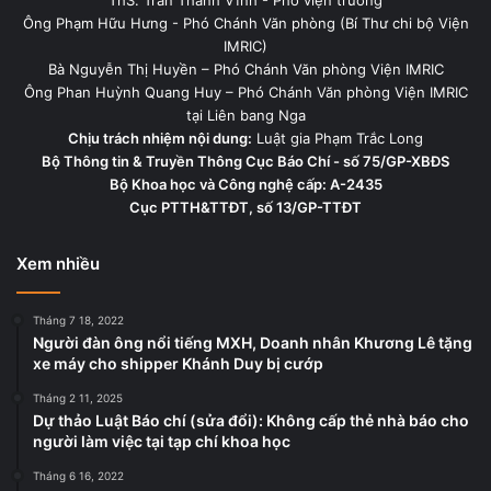
ThS. Trần Thành Vĩnh - Phó viện trưởng
Ông Phạm Hữu Hưng - Phó Chánh Văn phòng (Bí Thư chi bộ Viện
IMRIC)
Bà Nguyễn Thị Huyền – Phó Chánh Văn phòng Viện IMRIC
Ông Phan Huỳnh Quang Huy – Phó Chánh Văn phòng Viện IMRIC
tại Liên bang Nga
Chịu trách nhiệm nội dung:
Luật gia Phạm Trắc Long
Bộ Thông tin & Truyền Thông Cục Báo Chí - số 75/GP-XBĐS
Bộ Khoa học và Công nghệ cấp: A-2435
Cục PTTH&TTĐT, số 13/GP-TTĐT
Xem nhiều
Tháng 7 18, 2022
Người đàn ông nổi tiếng MXH, Doanh nhân Khương Lê tặng
xe máy cho shipper Khánh Duy bị cướp
Tháng 2 11, 2025
Dự thảo Luật Báo chí (sửa đổi): Không cấp thẻ nhà báo cho
người làm việc tại tạp chí khoa học
Tháng 6 16, 2022