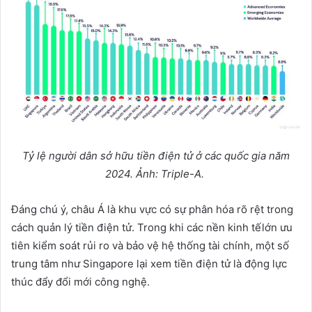
T
ỷ
l
ệ
ng
ườ
i dân s
ở
h
ữ
u ti
ề
n đi
ệ
n t
ử
ở
các qu
ố
c gia năm
2024.
Ả
nh: Triple-A.
Đáng chú ý, châu Á là khu vực có sự phân hóa rõ rệt trong
cách quản lý tiền điện tử. Trong khi các nền kinh tếlớn ưu
tiên kiểm soát rủi ro và bảo vệ hệ thống tài chính, một số
trung tâm như Singapore lại xem tiền điện tử là động lực
thúc đẩy đổi mới công nghệ.