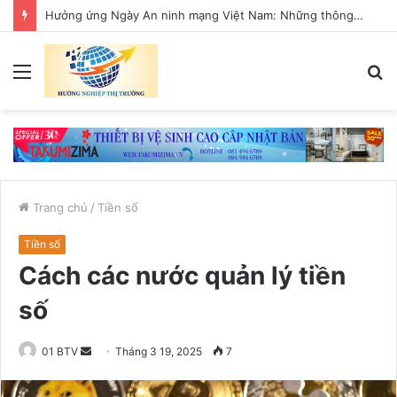
Hưởng ứng Ngày An ninh mạng Việt Nam: Những thông điệp thiết thực về an toàn số
Menu
T
k
Trang chủ
/
Tiền số
Tiền số
Cách các nước quản lý tiền
số
01 BTV
S
Tháng 3 19, 2025
7
e
n