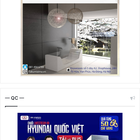
— QC —