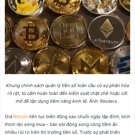
Khung chính sách qu
ả
n lý ti
ề
n s
ố
toàn c
ầ
u có s
ự
phân hóa
rõ r
ệ
t, t
ừ
c
ấ
m hoàn toàn đ
ế
n ki
ể
m soát ch
ặ
t ch
ẽ
ho
ặ
c c
ở
i
m
ở
đ
ể
t
ậ
n d
ụ
ng ti
ề
m năng kinh t
ế
.
Ả
nh: Reuters.
Giá
Bitcoin
liên tục biến động sau chuỗi ngày lập đỉnh, kích
thích làn sóng mua – bán sôi động song cũng tiềm ẩn
nhiều rủi ro trên thị trường tiền số. Trước sự phát triển