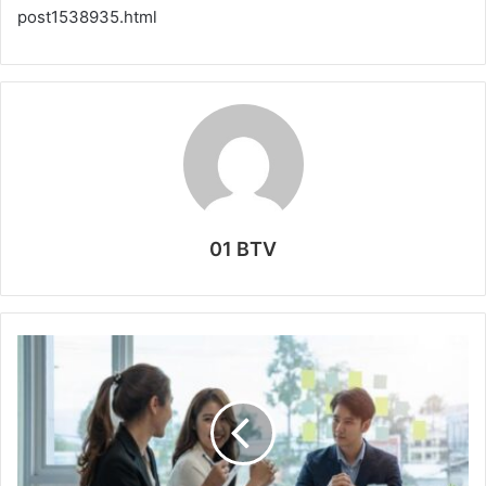
post1538935.html
01 BTV